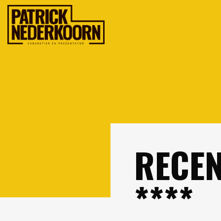
RECEN
****