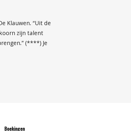
De Klauwen. “Uit de
oorn zijn talent
rengen.” (****) Je
Boekingen